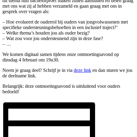
dit thema hun bachelorproef maken zullen aansluiten en delen graag
met ons wat zij al hebben verzameld en gaan graag met ons in
gesprek over vragen als:
– Hoe evolueert de ouderrol bij ouders van jongvolwassenen met
specifieke ondersteuningsbehoeften in een inclusief traject?’
– Welke thema’s houden jou als ouder bezig?
– Wat zou voor jou ondersteunend zijn in deze fase?
– …
We komen digitaal samen tijdens onze ontmoetingsavond op
dinsdag 4 februari om 19u30.
Neem je graag deel? Schrijf je in via
deze link
en dan sturen we jou
de deelname link.
Belangrijk: deze ontmoetingsavond is uitsluitend voor ouders
bedoeld!