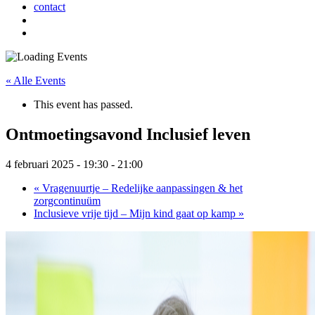
contact
« Alle Events
This event has passed.
Ontmoetingsavond Inclusief leven
4 februari 2025 - 19:30
-
21:00
«
Vragenuurtje – Redelijke aanpassingen & het
zorgcontinuüm
Inclusieve vrije tijd – Mijn kind gaat op kamp
»